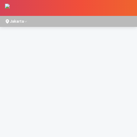
Jakarta
Home
/
Movies
/
AYAH, INI ARAHNYA KEMANA, YA?
AYAH, INI ARAHNYA KEMANA, YA?
DRAMA
1h 43m
Director
Kuntz Agus
Starring
Rey Bong
,
Mawar De Jongh