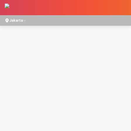
Jakarta
Home
/
Movies
/
AYAH, INI ARAHNYA KEMANA, YA?
AYAH, INI ARAHNYA KEMANA, YA?
DRAMA
1h 43m
Director
Kuntz Agus
Starring
Rey Bong
,
Mawar De Jongh