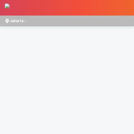
Jakarta
Home
/
Movies
/
SEKAWAN LIMO 2: GUNUNG KLAWIH
SEKAWAN LIMO 2: GUNUNG KLAWIH
COMEDY
2h 2m
Director
Bayu Skak
Starring
Nadya Arina
,
Bayu Skak